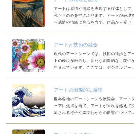
下のポイントに注目すると良いでしょう。1
アートは感情や情緒を表現する媒体として
観察と感性の研ぎ…
私たちの心を揺さぶります。アートが表現
る感情や情緒に焦点を当て、作品から受け
感情やアーティストが意図するメッセージ
読み取る方法について探っていきましょう
アートと感情の関係アートは、アーティス
アートと技術の融合
が内に秘めた感情や思考を作品に込めるこ
現代のアートシーンでは、技術の進歩とア
で、観る人々の心に響…
トの表現が融合し、新たな創造的な可能性
生まれています。ここでは、デジタルアー
やインタラクティブな作品など、アートと
術の融合による新しい表現手法について紹
します。技術の活用による新たな表現アー
アートの国際的な展望
ィストたちは、コンピュータグラフィック
世界各地のアートシーンや展覧会、アート
やプログラミング、3…
ェアに焦点を当て、アートが国境を越えて
流される様子や異文化からの影響について
介します。アートのグローバルな交流現代
アートシーンでは、アーティストや作品が
境を超えて活動し、異なる文化や背景を持