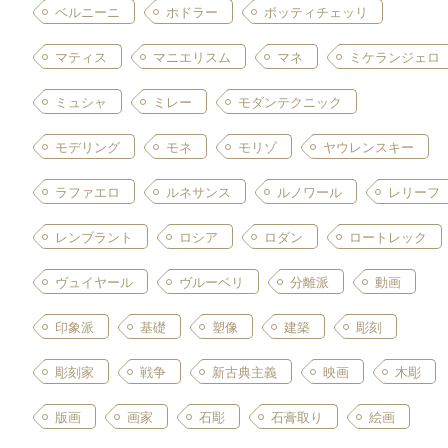
ベルニーニ
ホドラー
ボッティチェッリ
マティス
マニエリスム
マネ
ミケランジェロ
ミュシャ
ミレー
モダンテクニック
モデリング
モネ
モリゾ
ヤウレンスキー
ラファエロ
ルネサンス
ルノワール
レリーフ
レンブラント
ロシア
ロダン
ロートレック
ヴュイヤール
ヴルーベリ
分離派
動画
印象派
基礎
塑像
建築
彫刻
彫刻家
戦争
新古典主義
映画
木彫
版画
画家
石彫
石膏取り
絵画