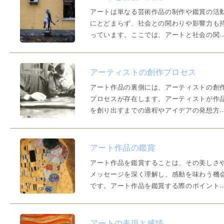
代文明の芸術的な成果を伝える重要な要素
アートは単なる芸術作品の制作や鑑賞の活
して文明の発展と密接…
にとどまらず、社会との関わりや影響力も
っています。ここでは、アートと社会の関
性に焦点を当て、社会問題や文化の変化が
ートに与える影響やアートが社会にもたら
価値について考察していきます。アートの
アーティストの創作プロセス
会的メッセージと表現アートはしばしば社
アート作品の裏側には、アーティストの創
的なメッセージや問題…
プロセスが存在します。アーティストが作
を創り出すまでの過程やアイデアの発想方
法、技術の習得、試行錯誤の過程などに迫
ていきましょう。アイデアの発想と探求ア
ティストの創作プロセスは、まずアイデア
アート作品の鑑賞
発想から始まります。アーティストは日常
アート作品を鑑賞することは、その美しさ
中からインスピレーショ…
メッセージを深く理解し、感動を味わう機
です。アート作品を鑑賞する際のポイント
アプローチ方法を紹介します。より深い理
と鑑賞の楽しみ方を身に付けましょう。鑑
のポイントアート作品を鑑賞する際には、
アートの表現と感情