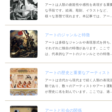
り返りたい人はぜひご一読ください。 「ア
アートは人類の創造性や感性を表現する重
トのジャン…
な手段です。絵画、彫刻、イラストなど、
様々な形態で現れます。本記事では、アー
の基礎知識を紹介します。アートとは何か
アートは、美的な視点や感情を通じて人々
何かを伝えたり、鑑賞者に感動や共感を与
アートのジャンルと特徴
たりする表現の一形態です。アーティスト
アートは多様なジャンルや表現形式を持ち
自分の内面や周囲の世界…
それぞれに独自の特徴があります。ここで
は、代表的なアートのジャンルとその特徴
ついて解説します。絵画絵画は、色彩や筆
を使ってキャンバスや紙面に描かれる作品
す。絵具や油彩、水彩、アクリルなどのさ
アートの歴史と重要なアーティスト
ざまな媒体が使用されます。絵画は、現実
アートは古代から現代まで続く人類の表現
風景や人物を写実的に描…
動であり、数々のアーティストやアート運
が歴史に名を刻んでいます。ここでは、過
のアーティストやアート運動から、美術・
術への興味を深めていきましょう。古代ア
トと古代エジプト古代におけるアートは、
アートと社会の関係