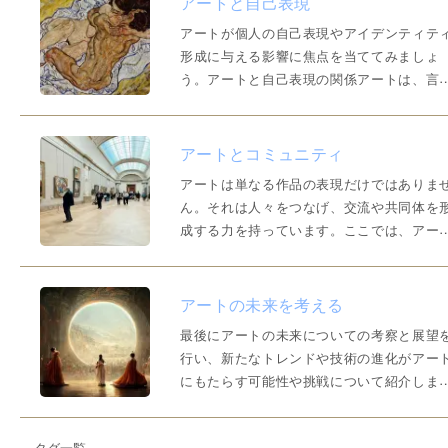
アートと自己表現
人々と交流します。アートは国際的な言語
アートが個人の自己表現やアイデンティテ
して機能し、アーティ…
形成に与える影響に焦点を当ててみましょ
う。アートと自己表現の関係アートは、言
や表現手段を超えて感情や思考を表現する
めの媒体です。個々のアーティストは、自
の内面や経験、信念を作品に反映させるこ
アートとコミュニティ
で、独自のアイデンティティを表現します
アートは単なる作品の表現だけではありま
アートは言葉にできない…
ん。それは人々をつなげ、交流や共同体を
成する力を持っています。ここでは、アー
が生み出すコミュニティや共同体の役割に
いて紹介します。アーティストや愛好者が
流し、情報共有や共同プロジェクトが行わ
アートの未来を考える
るアートの場の重要性を探ってみましょう
最後にアートの未来についての考察と展望
アートの場とコミュニ…
行い、新たなトレンドや技術の進化がアー
にもたらす可能性や挑戦について紹介しま
す。アートの世界は常に進化し続けており
未来においてもさまざまな変化が期待され
タグ一覧