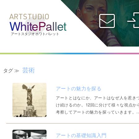
ARTSTUDIO
WhitePallet
社会人コース
受験生コース
オンライン
ID
芸術
タグ ≫
アートの魅力を探る
パスワード
アートとはなにか、アートはなぜ人を惹き
け続けるのか。12回に分けて様々な視点か
考察してアートの魅力を探っていきます。
「アートの基礎知識入門」 アートの基礎的
概念や用語、スタイルなどについて紹介し
す。アートに初めて触れる人や基礎知識を
アートの基礎知識入門