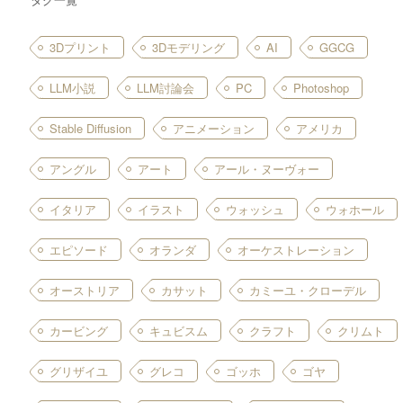
います。アートの変化と新たなトレンドア
トの表現方法やテーマは社会や文化の変化
影響を受けてきました。…
3Dプリント
3Dモデリング
AI
GGCG
LLM小説
LLM討論会
PC
Photoshop
Stable Diffusion
アニメーション
アメリカ
アングル
アート
アール・ヌーヴォー
イタリア
イラスト
ウォッシュ
ウォホール
エピソード
オランダ
オーケストレーション
オーストリア
カサット
カミーユ・クローデル
カービング
キュビスム
クラフト
クリムト
グリザイユ
グレコ
ゴッホ
ゴヤ