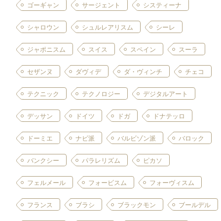
ゴーギャン
サージェント
システィーナ
シャロウン
シュルレアリスム
シーレ
ジャポニスム
スイス
スペイン
スーラ
セザンヌ
ダヴィデ
ダ・ヴィンチ
チェコ
テクニック
テクノロジー
デジタルアート
デッサン
ドイツ
ドガ
ドナテッロ
ドーミエ
ナビ派
バルビゾン派
バロック
バンクシー
パラレリズム
ピカソ
フェルメール
フォービスム
フォーヴィスム
フランス
ブラシ
ブラックモン
ブールデル