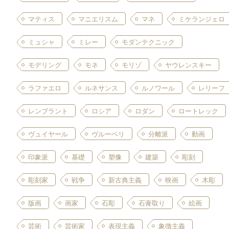
マティス
マニエリスム
マネ
ミケランジェロ
ミュシャ
ミレー
モダンテクニック
モデリング
モネ
モリゾ
ヤウレンスキー
ラファエロ
ルネサンス
ルノワール
レリーフ
レンブラント
ロシア
ロダン
ロートレック
ヴュイヤール
ヴルーベリ
分離派
動画
印象派
基礎
塑像
建築
彫刻
彫刻家
戦争
新古典主義
映画
木彫
版画
画家
石彫
石膏取り
絵画
芸術
芸術家
表現主義
象徴主義