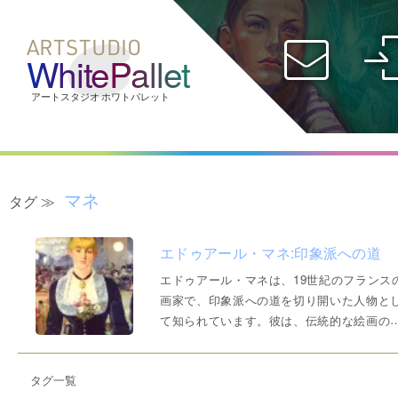
ARTSTUDIO
WhitePallet
社会人コース
受験生コース
オンライン
ID
マネ
タグ ≫
エドゥアール・マネ:印象派への道
パスワード
エドゥアール・マネは、19世紀のフランス
画家で、印象派への道を切り開いた人物と
て知られています。彼は、伝統的な絵画の
束事にとらわれずに、近代化するパリの情
や人物をありのままに描き出し、絵画の革
タグ一覧
の担い手となりました。特に1860年代に発