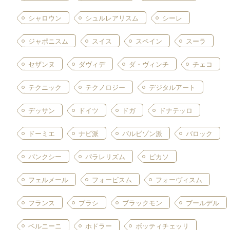
シャロウン
シュルレアリスム
シーレ
ジャポニスム
スイス
スペイン
スーラ
セザンヌ
ダヴィデ
ダ・ヴィンチ
チェコ
テクニック
テクノロジー
デジタルアート
デッサン
ドイツ
ドガ
ドナテッロ
ドーミエ
ナビ派
バルビゾン派
バロック
バンクシー
パラレリズム
ピカソ
フェルメール
フォービスム
フォーヴィスム
フランス
ブラシ
ブラックモン
ブールデル
ベルニーニ
ホドラー
ボッティチェッリ