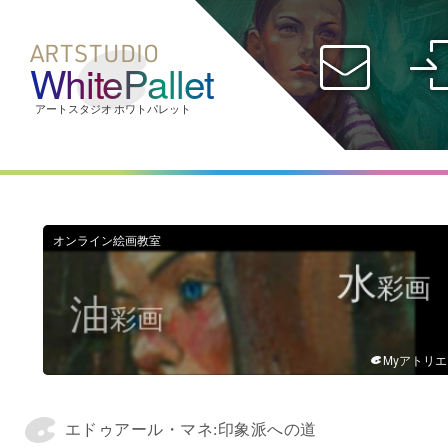
ARTSTUDIO
WhitePallet
社会人コース
受験生コース
オンライン
ID
オンライン絵画教室
彫
画
刻
パスワード
フ
ィギア
Myアトリエ
エドゥアール・マネ:印象派への道