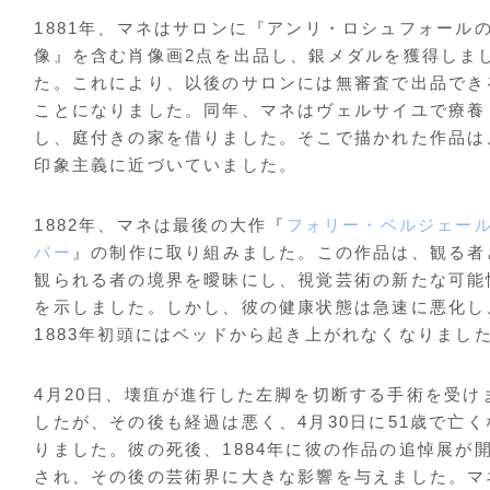
1881年、マネはサロンに『アンリ・ロシュフォール
像』を含む肖像画2点を出品し、銀メダルを獲得しま
た。これにより、以後のサロンには無審査で出品でき
ことになりました。同年、マネはヴェルサイユで療養
し、庭付きの家を借りました。そこで描かれた作品は
印象主義に近づいていました。
1882年、マネは最後の大作『
フォリー・ベルジェー
バー
』の制作に取り組みました。この作品は、観る者
観られる者の境界を曖昧にし、視覚芸術の新たな可能
を示しました。しかし、彼の健康状態は急速に悪化し
1883年初頭にはベッドから起き上がれなくなりまし
4月20日、壊疽が進行した左脚を切断する手術を受け
したが、その後も経過は悪く、4月30日に51歳で亡く
りました。彼の死後、1884年に彼の作品の追悼展が
され、その後の芸術界に大きな影響を与えました。マ