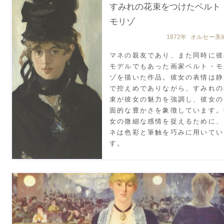
すみれの花束をつけたベルト
モリゾ
1872年 オルセー美
マネの親友であり、また同時に彼
モデルでもあった画家ベルト・モ
ゾを描いた作品。彼女の表情は静
で控えめでありながら、すみれの
束が彼女の魅力を強調し、彼女の
面的な豊かさを象徴しています。
女の微細な感情を捉えるために、
ネは色彩と筆触を巧みに用いてい
す。