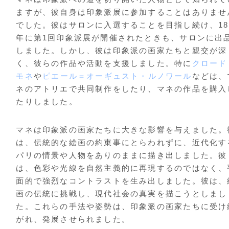
ますが、彼自身は印象派展に参加することはありませ
でした。彼はサロンに入選することを目指し続け、18
年に第1回印象派展が開催されたときも、サロンに出
しました。しかし、彼は印象派の画家たちと親交が深
く、彼らの作品や活動を支援しました。特に
クロード
モネ
や
ピエール＝オーギュスト・ルノワール
などは、
ネのアトリエで共同制作をしたり、マネの作品を購入
たりしました。
マネは印象派の画家たちに大きな影響を与えました。
は、伝統的な絵画の約束事にとらわれずに、近代化す
パリの情景や人物をありのままに描き出しました。彼
は、色彩や光線を自然主義的に再現するのではなく、
面的で強烈なコントラストを生み出しました。彼は、
画の伝統に挑戦し、現代社会の真実を描こうとしまし
た。これらの手法や姿勢は、印象派の画家たちに受け
がれ、発展させられました。