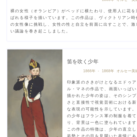
裸の女性（オランピア）がベッドに横たわり、使用人に花を
ばれる様子を描いています。この作品は、ヴィクトリアン時
の女性像に挑戦し、女性の性と自立を前面に出すことで、激
い議論を巻き起こしました。
笛を吹く少年
1866年 - 1868年 オルセー美
印象派のさきがけとなるエドゥア
ル・マネの作品で、画面いっぱい
描かれた少年の姿は、そのシンプ
さと直接性で視覚芸術における新
な表現の可能性を示しています。
の少年はフランス軍の制服を着て
り、背景は一色に塗られています
この作品の特徴は、少年の直立し
姿勢とその目を見開いた表情にあ