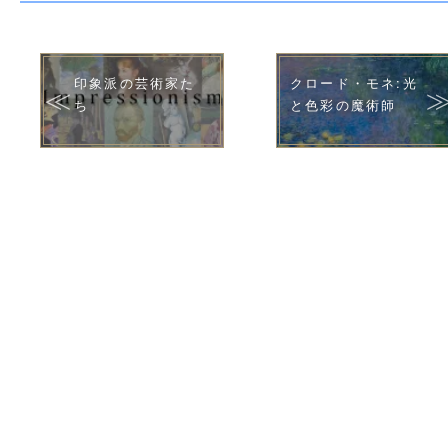
印象派の芸術家た
クロード・モネ:光
ち
と色彩の魔術師