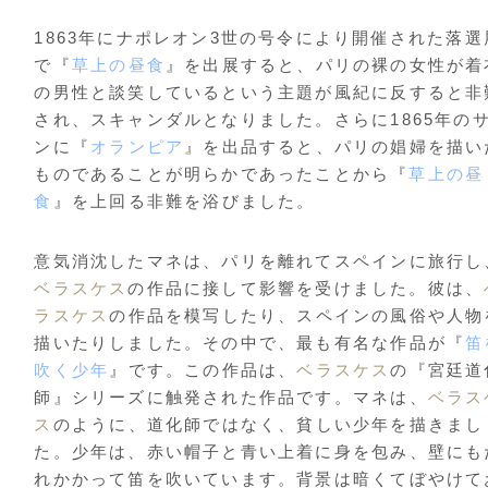
1863年にナポレオン3世の号令により開催された落選
で『
草上の昼食
』を出展すると、パリの裸の女性が着
の男性と談笑しているという主題が風紀に反すると非
され、スキャンダルとなりました。さらに1865年の
ンに『
オランピア
』を出品すると、パリの娼婦を描い
ものであることが明らかであったことから『
草上の昼
食
』を上回る非難を浴びました。
意気消沈したマネは、パリを離れてスペインに旅行し
ベラスケス
の作品に接して影響を受けました。彼は、
ラスケス
の作品を模写したり、スペインの風俗や人物
描いたりしました。その中で、最も有名な作品が『
笛
吹く少年
』です。この作品は、
ベラスケス
の『宮廷道
師』シリーズに触発された作品です。マネは、
ベラス
ス
のように、道化師ではなく、貧しい少年を描きまし
た。少年は、赤い帽子と青い上着に身を包み、壁にも
れかかって笛を吹いています。背景は暗くてぼやけて