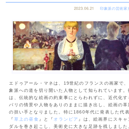
2023.06.21
印象派の芸術家
エドゥアール・マネは、19世紀のフランスの画家で
象派への道を切り開いた人物として知られています。
は、伝統的な絵画の約束事にとらわれずに、近代化す
パリの情景や人物をありのままに描き出し、絵画の革
の担い手となりました。特に1860年代に発表した代
『
草上の昼食
』と『
オランピア
』は、絵画界にスキャ
ダルを巻き起こし、美術史に大きな足跡を残しました