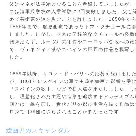
父はマネが法律家となることを希望していましたが、
ネは海軍兵学校の入学試験に2回失敗しました。父も
めて芸術家の道を歩むことを許しました。1850年か
1856年まで、歴史画家であったトマ・クチュールに
しました。しかし、マネは伝統的なクチュールの姿勢
飽き足らず、ルーヴル美術館やヨーロッパ各地への旅
で、ヴェネツィア派やスペインの巨匠の作品を模写し
した。
1859年以降、サロン・ド・パリへの応募を続けまし
が、1861年にスペインの写実主義的絵画に影響を受
『スペインの歌手』などで初入選を果たしました。し
し、理想化された主題や造形を追求するアカデミズム
画とは一線を画し、近代パリの都市生活を描く作品は
ロンでは非難にさらされることが多かったです。
絵画界のスキャンダル