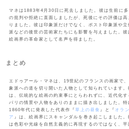
マネは1883年4月30日に死去しました。彼は生前に
の批判や拒絶に直面しましたが、死後にその評価は高
りました。彼は印象派だけでなく、ポスト印象派や立
派などの後世の芸術家たちにも影響を与えました。彼
絵画界の革命家として名声を得ました。
まとめ
エドゥアール・マネは、19世紀のフランスの画家で
象派への道を切り開いた人物として知られています。
は、伝統的な絵画の約束事にとらわれずに、近代化す
パリの情景や人物をありのままに描き出しました。特
1860年代に発表した代表作『
草上の昼食
』と『
オラ
ア
』は、絵画界にスキャンダルを巻き起こしました。
は色彩や光線を自然主義的に再現するのではなく、平