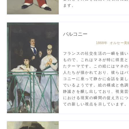
ます。
バルコニー
1868年 オルセー美
フランスの社交生活の一瞬を描い
もので、これはマネが特に得意と
たテーマです。この絵にはマネの
人たちが描かれており、彼らはバ
コニーに座って静かに会話を楽し
でいるようです。絵の構成と色調
静謐さを醸し出しており、視覚芸
における現実の瞬間の捉え方につ
ての新しい視点を示しています。