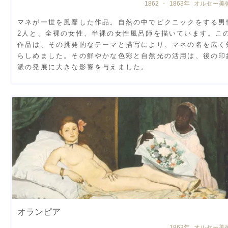
1862 - 1863年 オルセー美
マネが一世を風靡した作品。自然の中でピクニックをする男
2人と、全裸の女性、半裸の女性風呂師を描いています。こ
作品は、その挑発的なテーマと描写により、マネの名を広く
らしめました。その鮮やかな色彩と自然光の活用は、後の印
派の発展に大きな影響を与えました。
オランピア
1863年 オルセー美