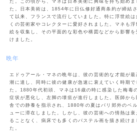
た。この頃から、マネは日本美術に興味を持ち始めま
た。日本美術は、1854年に日仏修好通商条約が締結
て以来、フランスで流行していました。特に浮世絵は
くの芸術家やコレクターに愛好されました。マネも浮
絵を収集し、その平面的な彩色や構図などから影響を
けました。
晩年
エドゥアール・マネの晩年は、彼の芸術的な才能が最
潮に達し、同時に彼の健康が急速に衰えていく時期で
た。1880年代初頭、マネは16歳の時に感染した梅毒
症状が悪化し、左脚の壊疽が進行しました。医師から
舎での静養を指示され、1880年の夏はパリ郊外のベ
ューに滞在しました。しかし、彼の芸術への情熱は衰
ることなく、病床でも多くのパステル画を描き続けま
た。