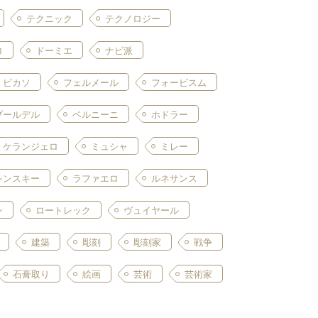
テクニック
テクノロジー
ロ
ドーミエ
ナビ派
ピカソ
フェルメール
フォービスム
ブールデル
ベルニーニ
ホドラー
ミケランジェロ
ミュシャ
ミレー
レンスキー
ラファエロ
ルネサンス
ン
ロートレック
ヴュイヤール
建築
彫刻
彫刻家
戦争
石膏取り
絵画
芸術
芸術家