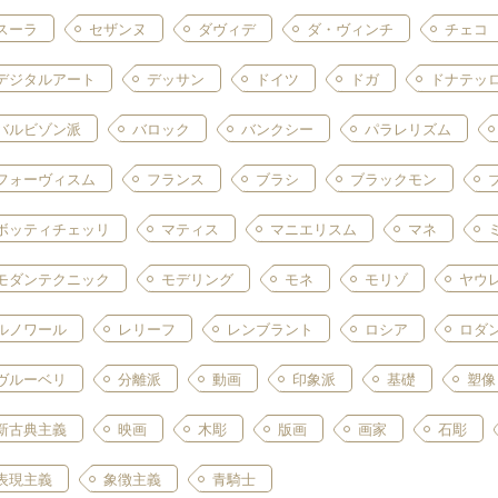
スーラ
セザンヌ
ダヴィデ
ダ・ヴィンチ
チェコ
デジタルアート
デッサン
ドイツ
ドガ
ドナテッ
バルビゾン派
バロック
バンクシー
パラレリズム
フォーヴィスム
フランス
ブラシ
ブラックモン
ボッティチェッリ
マティス
マニエリスム
マネ
モダンテクニック
モデリング
モネ
モリゾ
ヤウ
ルノワール
レリーフ
レンブラント
ロシア
ロダ
ヴルーベリ
分離派
動画
印象派
基礎
塑像
新古典主義
映画
木彫
版画
画家
石彫
表現主義
象徴主義
青騎士