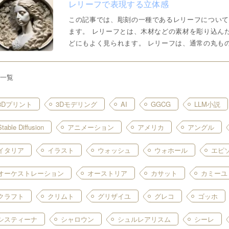
レリーフで表現する立体感
この記事では、彫刻の一種であるレリーフについて
ます。 レリーフとは、木材などの素材を彫り込ん
どにもよく見られます。 レリーフは、通常の丸も
ように浮き出させて制作す…
一覧
3Dプリント
3Dモデリング
AI
GGCG
LLM小説
Stable Diffusion
アニメーション
アメリカ
アングル
イタリア
イラスト
ウォッシュ
ウォホール
エピ
オーケストレーション
オーストリア
カサット
カミーユ
クラフト
クリムト
グリザイユ
グレコ
ゴッホ
システィーナ
シャロウン
シュルレアリスム
シーレ