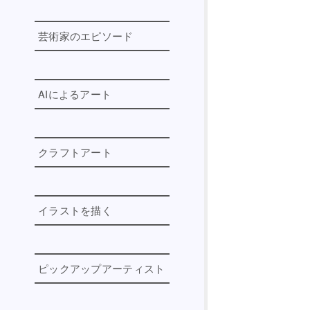
芸術作品で求められるのは主
観か客観か
芸術家のエピソード
AIに個性は宿るのか
美を定義する
ヴィンセント・ヴァン・ゴッ
ホの知られざるエピソード
終わらない物語
AIによるアート
ロートレックの知られざるエ
才能と努力の関係
ピソード
AI生成技術によるデジタルア
美術教育は必要か
エゴン・シーレの知られざる
ート
クラフトアート
エピソード
喜怒哀楽に必要ない感情は？
Adobe Photoshop Betaの導入
アンリ・マティスの知られざ
絵の上達に必要なのは見る
方法
るエピソード
自宅で作れるクラフトアート
事？描く事？
Stable Diffusion webUIの導入
イラストを描く
死生観、死の美学
方法
Photoshop BetaからStable
芸術は言語を超えられるか
Diffusionを動かす(導入編)
イラストがまとまらない原因
AIは人間より優れた教師にな
と部分描きから脱却する5つの
Photoshop BetaからStable
れるか
ピックアップアーティスト
ポイント
Diffusionを動かす(操作編)
2026年 クリエイター向け生成
芸術家の年表