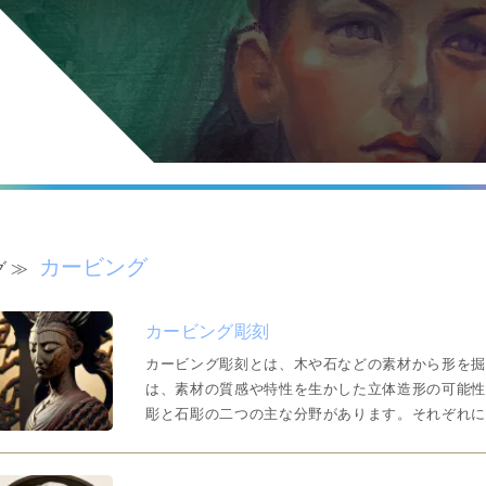
受験生コース
ID
カービング
 ≫
パスワード
カービング彫刻
カービング彫刻とは、木や石などの素材から形を掘
は、素材の質感や特性を生かした立体造形の可能性
彫と石彫の二つの主な分野があります。それぞれに
ります。この記事では、木彫と石彫…