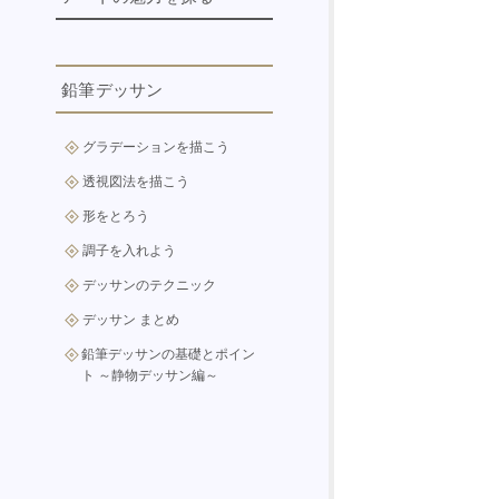
ダヴィデ像
印象派
絵画、イラスト、デザインに
オノレ・ドーミエ
メディチ家礼拝堂
ジョルジュ・スーラ:印象派か
おける色の役割
アートの魅力を探る
ら点描法へ
アレクセイ・フォン・ヤウレ
システィーナ礼拝堂の天井壁
絵の具の種類・特徴
ンスキー
鉛筆デッサン
アートの基礎知識入門
画
ヴィンセント・ヴァン・ゴッ
ホ:印象派からポスト印象派へ
色彩の心理効果
フェルディナント・ホドラー
アートのジャンルと特徴
教皇ユリウス2世の霊廟
グラデーションを描こう
ポール・セザンヌ:印象派から
時代や文化・流行による色の
ラディスラフ・シャロウン
アートの歴史と重要なアーテ
立体派への架け橋
魅力
ィスト
透視図法を描こう
レンブラント・ファン・レイ
ポール・ゴーギャン:印象派か
ン
アートと社会の関係
形をとろう
らエキゾチズムへ
グスタフ・クリムト
アーティストの創作プロセス
調子を入れよう
ジャポニスムと印象派
アート作品の鑑賞
デッサンのテクニック
印象派の影響:現代への遺産
アートの表現と感情
デッサン まとめ
アートと技術の融合
鉛筆デッサンの基礎とポイン
ト ～静物デッサン編～
アートの国際的な展望
アートと自己表現
オンライン絵画教室
アートとコミュニティ
アートの未来を考える