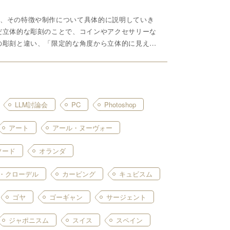
、その特徴や制作について具体的に説明していき
だ立体的な彫刻のことで、コインやアクセサリーな
の彫刻と違い、「限定的な角度から立体的に見える
LLM討論会
PC
Photoshop
アート
アール・ヌーヴォー
ソード
オランダ
・クローデル
カービング
キュビスム
ゴヤ
ゴーギャン
サージェント
ジャポニスム
スイス
スペイン