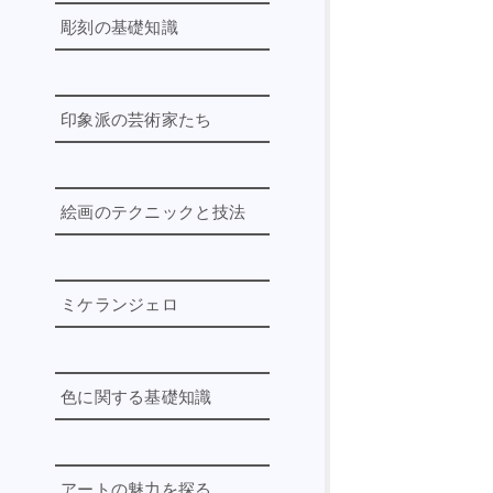
AIまとめ（動画・画像・LLM
彫刻の基礎知識
の実践印象）
ジャン＝フランソワ・ミレー
2026年4月 LLMベンチマーク
ミハイル・ヴルーベリ
徹底解説 ～主要指標と上位モ
彫刻とは
ジョン・シンガー・サージェ
デルの最新動向～
ント
印象派の芸術家たち
彫刻の歴史とその役割
AIには表現できない芸術の要
サンドロ・ボッティチェッリ
モデリング彫刻
素
印象派の芸術家たち
アントワーヌ・ブールデル
カービング彫刻
AIを使って動画を作ろう
絵画のテクニックと技法
エドゥアール・マネ:印象派へ
フランシス・ゴヤ
レリーフで表現する立体感
の道
エゴン・シーレ
代表的な彫刻家と作品
クロード・モネ:光と色彩の魔
絵画の基本からモダンなテク
ヨハネス・フェルメール
術師
デジタル時代の彫刻:3Dモデリ
ニックまで
ミケランジェロ
ング
エドゥアール・ヴュイヤール
ルノワール:色彩と生活の喜び
ブラシテクニック
デジタル時代の彫刻:3Dプリン
エドガー・ドガ:印象派とバレ
オーギュスト・ロダン
ウォッシュ系テクニック
芸術家ミケランジェロの軌跡
ト
エ
エル・グレコ
モダンテクニック
色に関する基礎知識
芸術家ミケランジェロの年表
モリゾとカサットとブラック
アルフォンス・ミュシャ
特殊効果を生み出す絵画のテ
モン:印象派の女性芸術家たち
芸術家ミケランジェロの作品
クニックと技法
色の三属性
ドミニク・アングル
アンリ・ド・トゥールーズ＝
4つのピエタ
ロートレック:モンマルトルの
アートの魅力を探る
色の三原色
パブロ・ピカソ