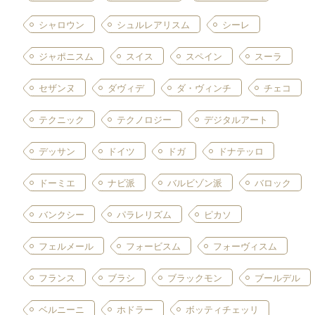
シャロウン
シュルレアリスム
シーレ
ジャポニスム
スイス
スペイン
スーラ
セザンヌ
ダヴィデ
ダ・ヴィンチ
チェコ
テクニック
テクノロジー
デジタルアート
デッサン
ドイツ
ドガ
ドナテッロ
ドーミエ
ナビ派
バルビゾン派
バロック
バンクシー
パラレリズム
ピカソ
フェルメール
フォービスム
フォーヴィスム
フランス
ブラシ
ブラックモン
ブールデル
ベルニーニ
ホドラー
ボッティチェッリ