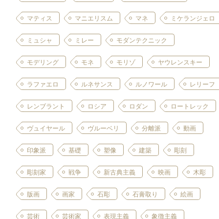
マティス
マニエリスム
マネ
ミケランジェロ
ミュシャ
ミレー
モダンテクニック
モデリング
モネ
モリゾ
ヤウレンスキー
ラファエロ
ルネサンス
ルノワール
レリーフ
レンブラント
ロシア
ロダン
ロートレック
ヴュイヤール
ヴルーベリ
分離派
動画
印象派
基礎
塑像
建築
彫刻
彫刻家
戦争
新古典主義
映画
木彫
版画
画家
石彫
石膏取り
絵画
芸術
芸術家
表現主義
象徴主義