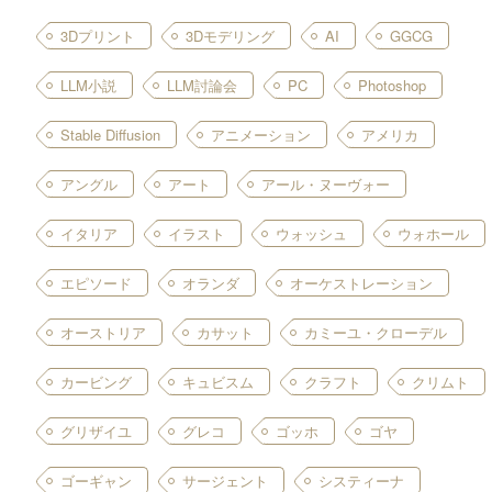
した。 合計約300点の絵画、3…
3Dプリント
3Dモデリング
AI
GGCG
LLM小説
LLM討論会
PC
Photoshop
Stable Diffusion
アニメーション
アメリカ
アングル
アート
アール・ヌーヴォー
イタリア
イラスト
ウォッシュ
ウォホール
エピソード
オランダ
オーケストレーション
オーストリア
カサット
カミーユ・クローデル
カービング
キュビスム
クラフト
クリムト
グリザイユ
グレコ
ゴッホ
ゴヤ
ゴーギャン
サージェント
システィーナ