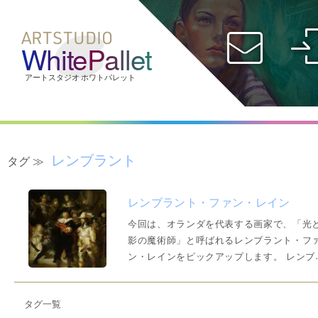
ARTSTUDIO
WhitePallet
社会人コース
受験生コース
オンライン
ID
レンブラント
タグ ≫
レンブラント・ファン・レイン
パスワード
今回は、オランダを代表する画家で、「光
影の魔術師」と呼ばれるレンブラント・フ
ン・レインをピックアップします。 レンブラ
ント・ハルメンソーン・ファン・レインは
最も偉大な画家の一人とされ、17世紀のオ
タグ一覧
ンダの主要な巨匠の中でも最も重要な存在