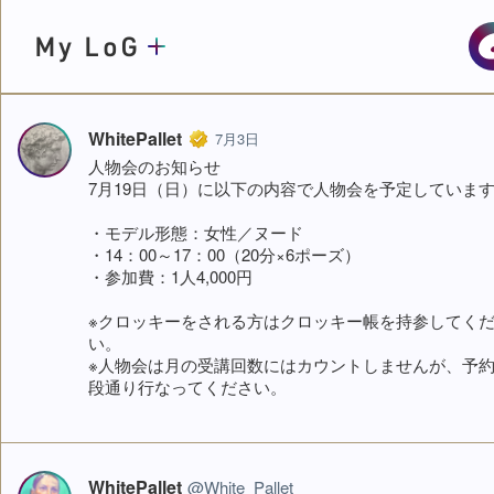
My LoG
ARTSTUDIO
WhitePallet
WhitePallet
7月3日
人物会のお知らせ
7月19日（日）に以下の内容で人物会を予定していま
社会人コース
受験生コース
オンライン
・モデル形態：女性／ヌード
ID
・14：00～17：00（20分×6ポーズ）
・参加費：1人4,000円
※クロッキーをされる方はクロッキー帳を持参してく
パスワード
い。
※人物会は月の受講回数にはカウントしませんが、予
段通り行なってください。
WhitePallet